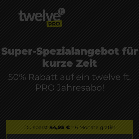
Super-Spezialangebot für
kurze Zeit
50% Rabatt auf ein twelve ft.
PRO Jahresabo!
Du sparst
44,95 €
= 6 Monate gratis!