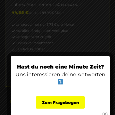
Jahres-Abonnement 50% discount
44,95 €
anstatt 89,95 € / Jahr
Umgerechnet nur 3,75 € pro Monat
Auf allen Endgeräten verfügbar
Unbegrenzter Zugriff
Exklusive Rabattcodes
Jährlich kündbar
* Nach einem Jahr verlängert sich das Abo automatisch
zum regulären Preis von 89,95 €
Hast du noch eine Minute Zeit?
Uns interessieren deine Antworten
JETZT ANMELDEN
Du kennst twelve ft. PRO noch nicht? Jetzt
Zum Fragebogen
kennenlernen, klick hier!