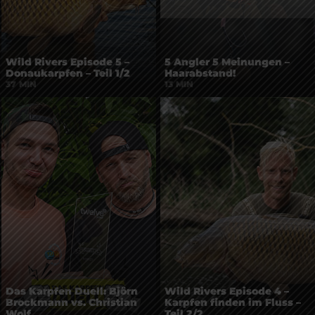
Wild Rivers Episode 5 –
5 Angler 5 Meinungen –
Donaukarpfen – Teil 1/2
Haarabstand!
37 MIN
13 MIN
Das Karpfen Duell: Björn
Wild Rivers Episode 4 –
Brockmann vs. Christian
Karpfen finden im Fluss –
Wolf
Teil 2/2