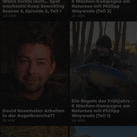
Wenn nichts läuft… Spot
6 Wochen-Kampagne am
wechseln! Keep Searching
Natursee mit Philipp
Season 5, Episode 5, Teil 1
Woywode (Teil 2)
45 MIN
29 MIN
Die Regeln des Frühjahrs –
6 Wochen-Kampagne am
David Rosemeier: Arbeiten
Natursee mit Philipp
in der Angelbranche??
Woywode (Teil 1)
18 MIN
28 MIN