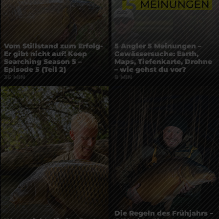
Vom Stillstand zum Erfolg-
5 Angler 5 Meinungen –
Er gibt nicht auf! Keep
Gewässersuche: Earth,
Searching Season 5 –
Maps, Tiefenkarte, Drohne
Episode 5 (Teil 2)
– wie gehst du vor?
36 MIN
8 MIN
Die Regeln des Frühjahrs –