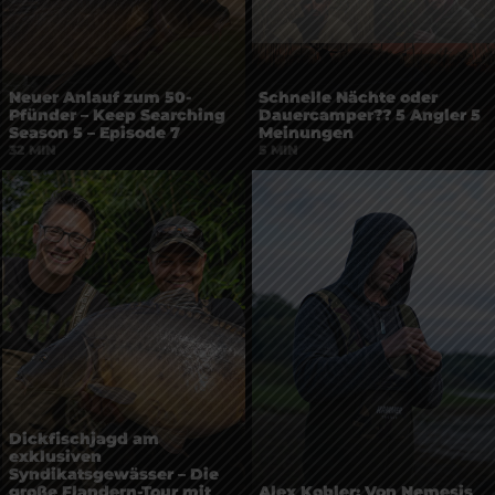
Neuer Anlauf zum 50-
Schnelle Nächte oder
Pfünder – Keep Searching
Dauercamper?? 5 Angler 5
Season 5 – Episode 7
Meinungen
32 MIN
5 MIN
Dickfischjagd am
exklusiven
Syndikatsgewässer – Die
Alex Kobler: Von Nemesis
große Flandern-Tour mit