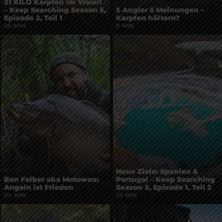
31 KILO Karpfen im Visier!
– Keep Searching Season 5,
5 Angler 5 Meinungen –
Episode 2, Teil 1
Karpfen hältern?
29 MIN
9 MIN
Neue Ziele: Spanien &
Ben Felber aka Motowns:
Portugal – Keep Searching
Angeln ist Frieden
Season 5, Episode 1, Teil 2
24 MIN
35 MIN