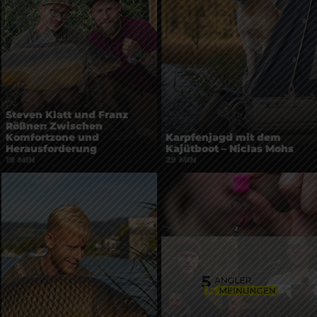
Steven Klatt und Franz
Rößner: Zwischen
Komfortzone und
Karpfenjagd mit dem
Herausforderung
Kajütboot – Niclas Mohs
19 MIN
29 MIN