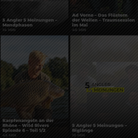
Ad Verno – Das Flüstern
5 Angler 5 Meinungen –
der Wellen – Traumsession
Mondphasen
im Mai
14 MIN
46 MIN
Karpfenangeln an der
Rhône – Wild Rivers
5 Angler 5 Meinungen –
Episode 6 – Teil 1/2
Riglänge
45 MIN
10 MIN