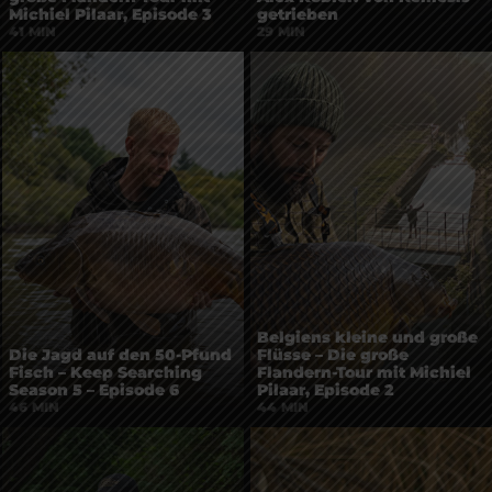
getrieben
Michiel Pilaar, Episode 3
29 MIN
41 MIN
Belgiens kleine und große
Die Jagd auf den 50-Pfund
Flüsse – Die große
Fisch – Keep Searching
Flandern-Tour mit Michiel
Season 5 – Episode 6
Pilaar, Episode 2
46 MIN
44 MIN