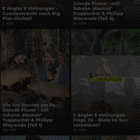
Grande Fiume – mit
5 Angler 5 Meinungen –
Johann ‚Haunzz‘
Gewässerwahl nach Big
Troppacher & Philipp
Fish-Dichte?
Woywode (Teil 2)
7 MIN
36 MIN
Die irre Session am Po –
Grande Fiume – mit
Johann ‚Haunzz‘
5 Angler 5 Meinungen –
Troppacher & Philipp
Folge 30 – Bleie im See
Woywode (Teil 1)
versenken?
42 MIN
10 MIN