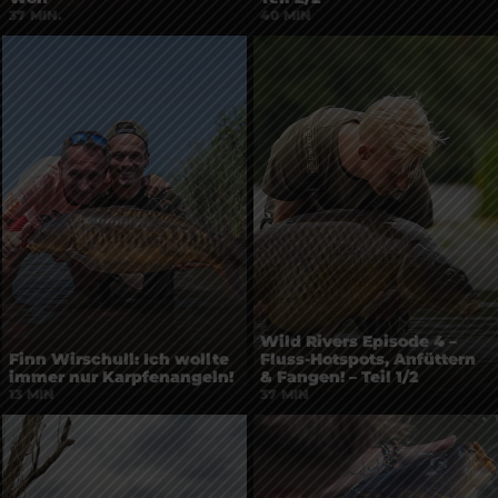
37 MIN.
40 MIN
Wild Rivers Episode 4 –
Finn Wirschull: Ich wollte
Fluss-Hotspots, Anfüttern
immer nur Karpfenangeln!
& Fangen! – Teil 1/2
13 MIN
37 MIN