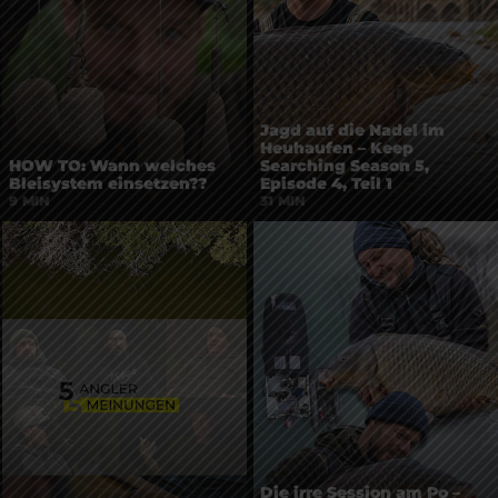
Jagd auf die Nadel im
Heuhaufen – Keep
HOW TO: Wann welches
Searching Season 5,
Bleisystem einsetzen??
Episode 4, Teil 1
9 MIN
31 MIN
Die irre Session am Po –