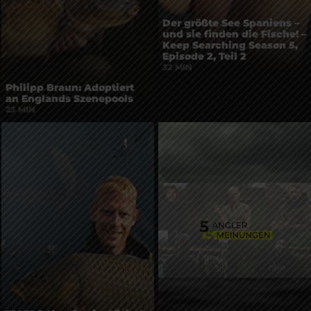
Der größte See Spaniens –
und sie finden die Fische! –
Keep Searching Season 5,
Episode 2, Teil 2
32 MIN
Philipp Braun: Adoptiert
an Englands Szenepools
23 MIN