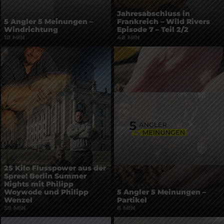
Jahresabschluss in
5 Angler 5 Meinungen –
Frankreich – Wild Rivers
Windrichtung
Episode 7 – Teil 2/2
10 MIN
48 MIN
25 Kilo Flusspower aus der
Spree! Berlin Summer
Nights mit Philipp
Woywode und Philipp
5 Angler 5 Meinungen –
Wenzel
Partikel
59 MIN
8 MIN