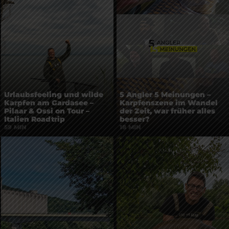
5 Angler 5 Meinungen –
Urlaubsfeeling und wilde
Karpfenszene im Wandel
Karpfen am Gardasee –
der Zeit, war früher alles
Pilaar & Ossi on Tour –
besser?
Italien Roadtrip
18 MIN
59 MIN