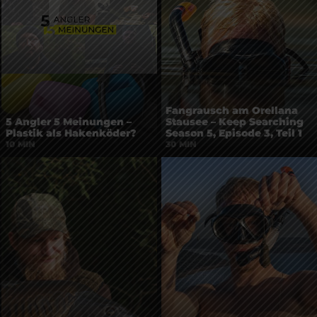
Fangrausch am Orellana
5 Angler 5 Meinungen –
Stausee – Keep Searching
Plastik als Hakenköder?
Season 5, Episode 3, Teil 1
10 MIN
30 MIN