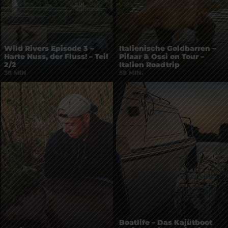
Wild Rivers Episode 3 –
Italienische Goldbarren –
Harte Nuss, der Fluss! – Teil
Pilaar & Ossi on Tour –
2/2
Italien Roadtrip
38 MIN
58 MIN.
Boatlife – Das Kajütboot