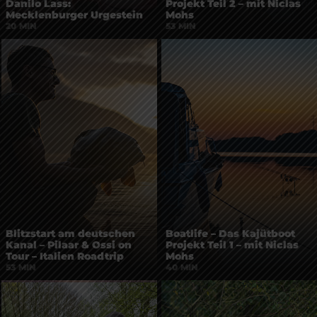
Danilo Lass:
Projekt Teil 2 – mit Niclas
Mecklenburger Urgestein
Mohs
20 MIN
53 MIN
Blitzstart am deutschen
Boatlife – Das Kajütboot
Kanal – Pilaar & Ossi on
Projekt Teil 1 – mit Niclas
Tour – Italien Roadtrip
Mohs
53 MIN
40 MIN