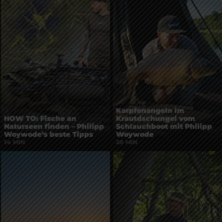
Karpfenangeln im
HOW TO: Fische an
Krautdschungel vom
Naturseen finden – Philipp
Schlauchboot mit Philipp
Woywode’s beste Tipps
Woywode
14 MIN
28 MIN