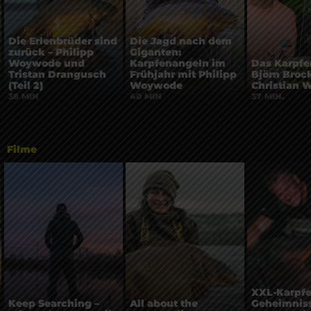
Die Erlenbrüder sind
Die Jagd nach dem
zurück – Philipp
Giganten:
Woywode und
Karpfenangeln im
Das Karpfe
Tristan Drangusch
Frühjahr mit Philipp
Björn Broc
(Teil 2)
Woywode
Christian W
38 MIN
40 MIN
37 MIN.
Filme
XXL-Karpfe
Keep Searching –
All about the
Geheimniss