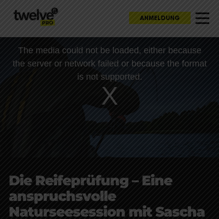
ANMELDUNG
This
The media could not be loaded, either because
is
a
the server or network failed or because the format
modal
window.
is not supported.
Die Reifeprüfung – Eine
anspruchsvolle
Naturseesession mit Sascha