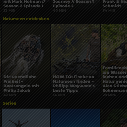
mit Mark Hofman //
Journey // Season 1
Frank & Ni
Season 2 Episode 1
Episode 2
Schmidt
23 MIN
40 MIN
34 MIN
Naturseen entdecken
Familienab
am Wasser:
Die unendliche
HOW TO: Fische an
lachen und
Freiheit –
Naturseen finden –
Natur geni
Bootsangeln mit
Philipp Woywode’s
Alex Grieb
Philip Jakob
beste Tipps
Sohneman
42 MIN
14 MIN
28 MIN.
Serien