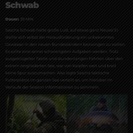
Schwab
Dauer:
39 MIN
Sascha Schwab hatte große Lust, auf etwas ganz Neues! Er
stellte sich selbst der Herausforderung ein unbekanntes
Gewässer in den neuen Bundesländern bezwingen zu wollen.
Es sollte eine seiner schwierigsten Aufgaben werden. Trotz
ausgeklügelter Taktik und stundenlangen Fahrten über den
extrem zergliederten See, war von Karpfen weit und breit
keine Spur auszumachen. Also legte Sascha taktische
Futterplätze im ganzen See verteilt an, um hierüber im
Verlaufe der Session Informationen zu sammeln.