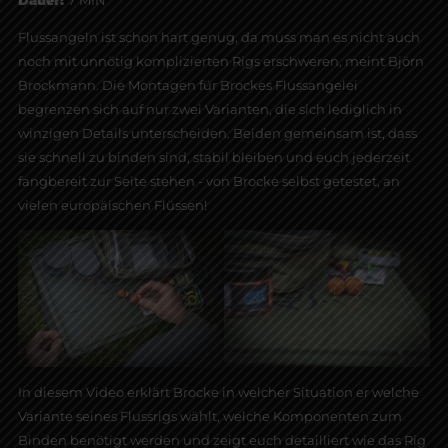
Flussangeln ist schon hart genug, da muss man es nicht auch
noch mit unnötig komplizierten Rigs erschweren, meint Björn
Brockmann. Die Montagen für Brockes Flussangelei
begrenzen sich auf nur zwei Varianten, die sich lediglich in
winzigen Details unterscheiden. Beiden gemeinsam ist, dass
sie schnell zu binden sind, stabil bleiben und euch jederzeit
fangbereit zur Seite stehen - von Brocke selbst getestet, an
vielen europäischen Flüssen!
In diesem Video erklärt Brocke in welcher Situation er welche
Variante seines Flussrigs wählt, welche Komponenten zum
Binden benötigt werden und zeigt euch detailliert wie das Rig