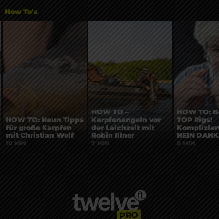
How To's
HOW TO –
HOW TO: B
HOW TO: Neun Tipps
Karpfenangeln vor
TOP Rigs!
für große Karpfen
der Laichzeit mit
Kompliziert
mit Christian Wolf
Robin Illner
NEIN DANK
10 MIN
7 MIN
9 MIN