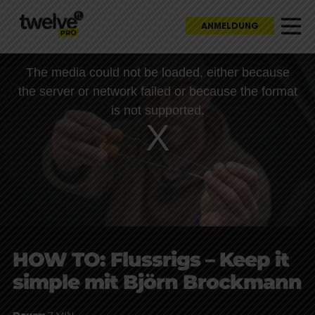
ANMELDUNG
This
The media could not be loaded, either because
is
a
the server or network failed or because the format
modal
window.
is not supported.
HOW TO: Flussrigs – Keep it
simple mit Björn Brockmann
Dauer:
7 MIN