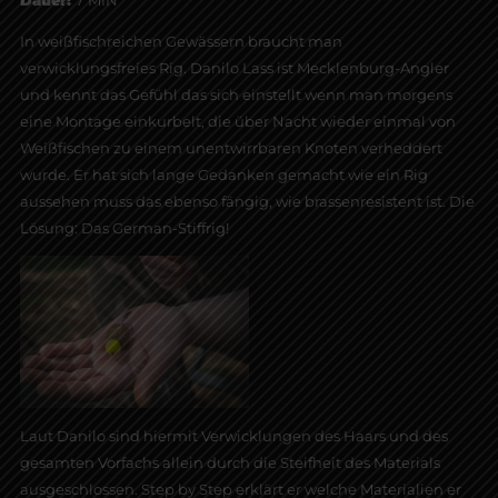
In weißfischreichen Gewässern braucht man
verwicklungsfreies Rig. Danilo Lass ist Mecklenburg-Angler
und kennt das Gefühl das sich einstellt wenn man morgens
eine Montage einkurbelt, die über Nacht wieder einmal von
Weißfischen zu einem unentwirrbaren Knoten verheddert
wurde. Er hat sich lange Gedanken gemacht wie ein Rig
aussehen muss das ebenso fängig, wie brassenresistent ist. Die
Lösung: Das German-Stiffrig!
Laut Danilo sind hiermit Verwicklungen des Haars und des
gesamten Vorfachs allein durch die Steifheit des Materials
ausgeschlossen. Step by Step erklärt er welche Materialien er