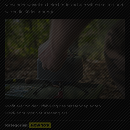
verwendet, worauf du beim binden achten solltest solltest und
wie er die Köder anbringt.
Profitiere von der Erfahrung des brassengeplagten
Mecklenburger Naturseeanglers.
Kategorien:
HOW TO'S