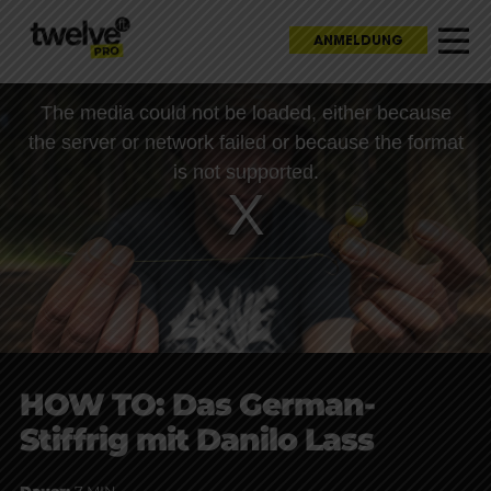
ANMELDUNG
This
The media could not be loaded, either because
is
a
the server or network failed or because the format
modal
window.
is not supported.
HOW TO: Das German-
Stiffrig mit Danilo Lass
Dauer:
7 MIN