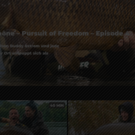
hône – Pursuit of Freedom – Episode 4
einen Buddy extrem und jede
r Ort entpuppt sich als
40 MIN