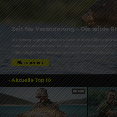
Zeit für Veränderung – Die wilde R
Die letzten Tage am großen Blauen fordern Sidney und s
Mühe wird absolut nicht belohnt. Ein Gewässerwechsel vo
völlig falsche Entscheidung und auch ein letzter Move ...
Film ansehen
- Aktuelle Top 10
38 MIN