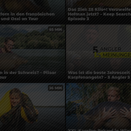
Das Ziel: 25 Kilo+! Verzweif
ifern in den französichen
Hofman jetzt? – Keep Search
r und Ossi on Tour
Episode 3
65 MIN
 in der Schweiz? – Pilaar
Was ist die beste Jahreszei
our
Karpfenangeln? – 5 Angler 
36 MIN
XXL-Karpfen-Rekord in Wie