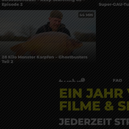
Episode 2
Super-GAU-Tut
44 MIN
28 Kilo Monster Karpfen – Ghostbusters
Teil 2
FAQ
Kontak
Über tw
Datens
AGB
Impre