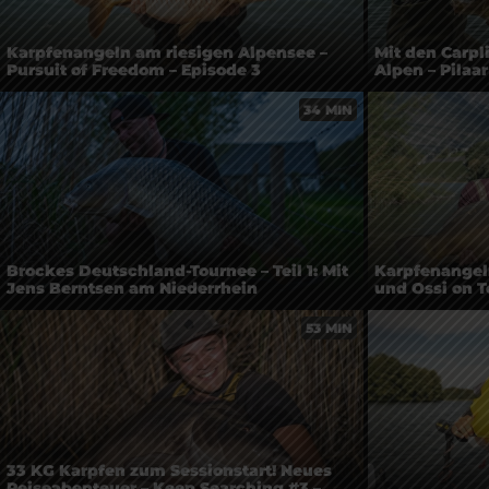
Karpfenangeln am riesigen Alpensee –
Mit den Carpl
Pursuit of Freedom – Episode 3
Alpen – Pilaa
34 MIN
Brockes Deutschland-Tournee – Teil 1: Mit
Karpfenangeln
Jens Berntsen am Niederrhein
und Ossi on T
53 MIN
33 KG Karpfen zum Sessionstart! Neues
Reiseabenteuer – Keep Searching #3 –