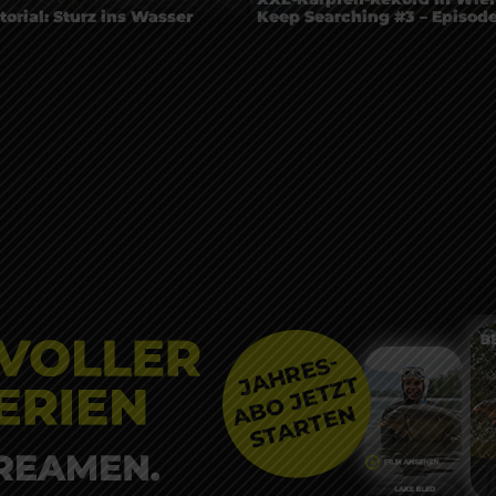
orial: Sturz ins Wasser
Keep Searching #3 – Episode
t
elve ft. PRO
chutzerklärung
ssum