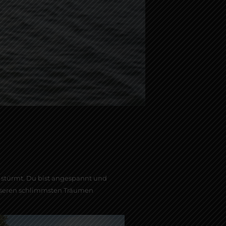
s stürmt. Du bist angespannt und
 unseren schlimmsten Träumen