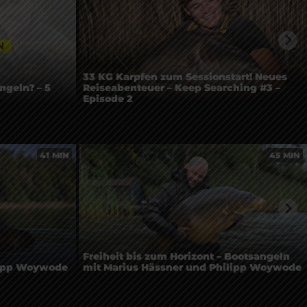
33 KG Karpfen zum Sessionstart! Neues
ngeln? – 5
Reiseabenteuer – Keep Searching #3 –
Episode 2
41 MIN
45 MIN
Freiheit bis zum Horizont – Bootsangeln
ipp Woywode
mit Marius Hässner und Philipp Woywode