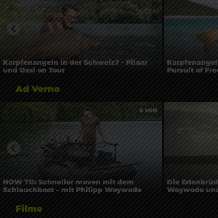
Karpfenangeln in der Schweiz? – Pilaar
Karpfenangel
und Ossi on Tour
Pursuit of Fr
Ad Verno
6 MIN
HOW TO: Schneller moven mit dem
Die Erlenbrüd
Schlauchboot – mit Philipp Woywode
Woywode und T
Filme