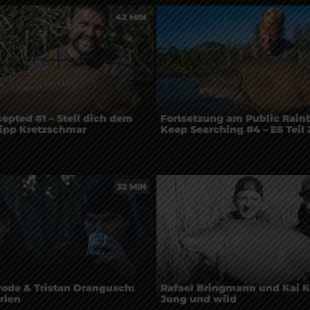
42 MIN
epted #1 – Stell dich dem
Fortsetzung am Public Rain
lipp Kretzschmar
Keep Searching #4 – E6 Teil 
32 MIN
ode & Tristan Drangusch:
Rafael Bringmann und Kai K
rlen
Jung und wild