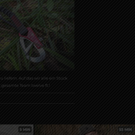
 liefern. Auf das wir alle ein Stück
gesamte Team twelve ft.!
5 MIN
53 MIN