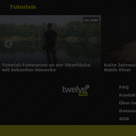
Tutorials
24 MIN
Tutorial: Futterplatz an der Oberfläche
Kalte Jahresze
mit Sebastian Manecke
Robin Illner
FAQ
Kontak
Über tw
Datens
AGB
Impre