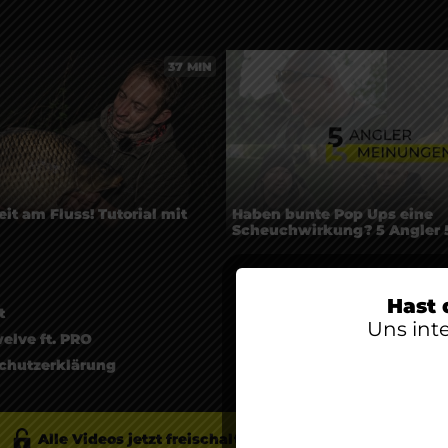
37 MIN
it am Fluss! Tutorial mit
Haben bunte Pop Ups eine
Scheuchwirkung? 5 Angler 
Hast 
t
Uns int
elve ft. PRO
chutzerklärung
ssum
Alle Videos jetzt freischalten
werde PRO-Member