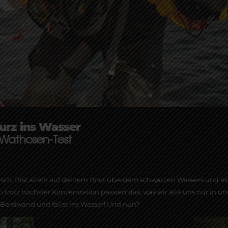
turz ins Wasser
 Wathosen-Test
 Fisch. Bist allein auf deinem Boot überdem schwarzen Wassers und e
h trotz höchster Konzentration passiert das, was wir alle uns nur in
Bordwand und fällst ins Wasser! Und nun?