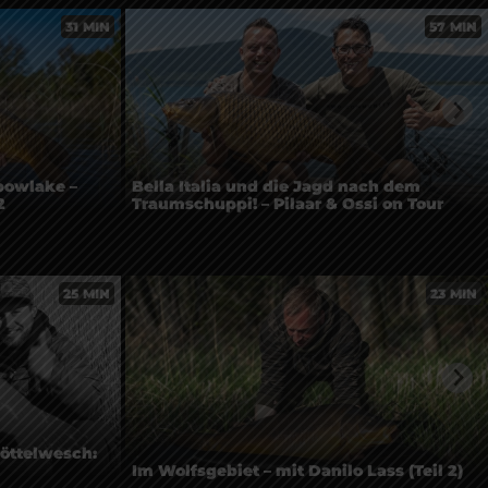
31 MIN
57 MIN
bowlake –
Bella Italia und die Jagd nach dem
2
Traumschuppi! – Pilaar & Ossi on Tour
25 MIN
23 MIN
öttelwesch:
Im Wolfsgebiet – mit Danilo Lass (Teil 2)