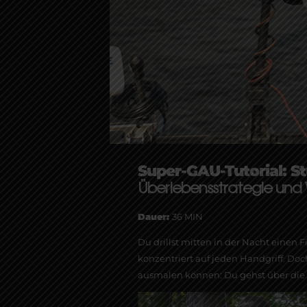
Super-GAU-Tutorial: S
Überlebensstrategie und
Dauer:
36 MIN
Du drillst mitten in der Nacht einen
konzentriert auf jeden Handgriff. Doc
ausmalen können: Du gehst über die 