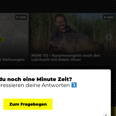
11 MIN
8 MIN
HOW TO – Karpfenangeln nach der
5 Meinungen
Laichzeit mit Robin Illner
du noch eine Minute Zeit?
eressieren deine Antworten
Zum Fragebogen