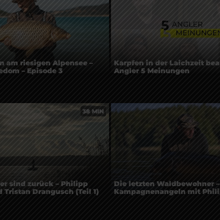
n am riesigen Alpensee –
Karpfen in der Laichzeit bea
eedom – Episode 3
Angler 5 Meinungen
38 MIN
er sind zurück – Philipp
Die letzten Waldbewohner –
ristan Drangusch (Teil 1)
Kampagnenangeln mit Phil