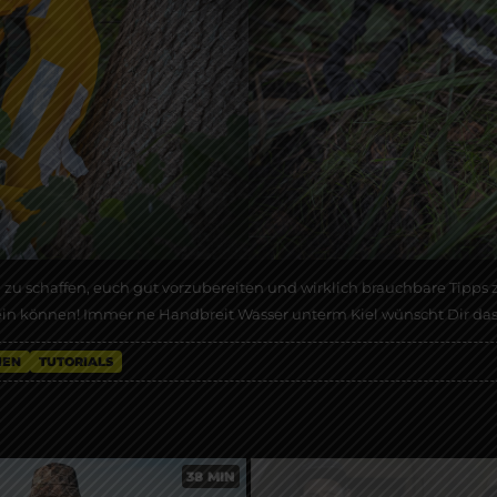
g zu schaffen, euch gut vorzubereiten und wirklich brauchbare Tipps zu
ein können! Immer ne Handbreit Wasser unterm Kiel wünscht Dir das 
IEN
TUTORIALS
38 MIN