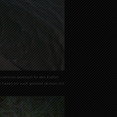
tionen praktisch für den Erstfall
ich haben wir auch getestet ob man mit