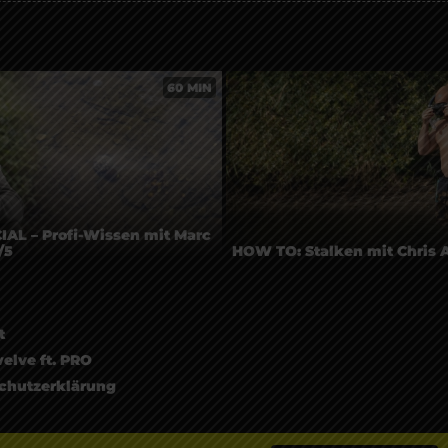
60 MIN
AL – Profi-Wissen mit Marc
/5
HOW TO: Stalken mit Chris
t
elve ft. PRO
chutzerklärung
ssum