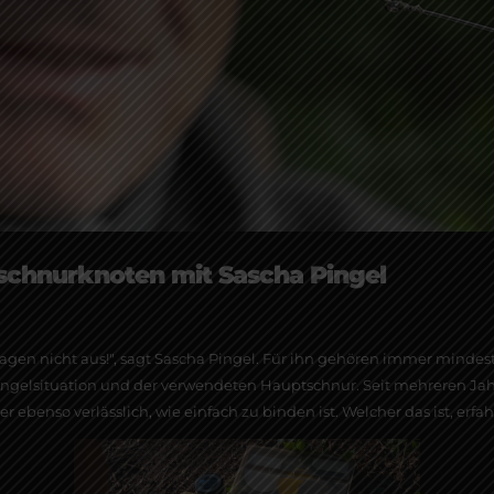
chnurknoten mit Sascha Pingel
agen nicht aus!", sagt Sascha Pingel. Für ihn gehören immer mindest
ngelsituation und der verwendeten Hauptschnur. Seit mehreren Jahre
ebenso verlässlich, wie einfach zu binden ist. Welcher das ist, erfah