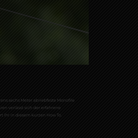
ens sechs Meter abriebfeste Monofile
n verlässt sich der erfahrene
rt ihr in diesem kurzen How To.