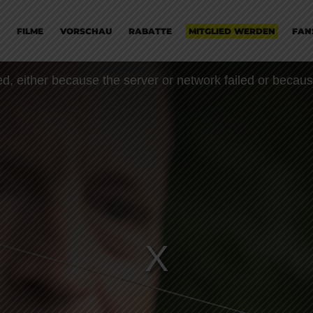
FILME
VORSCHAU
RABATTE
MITGLIED WERDEN
FAN
, either because the server or network failed or becaus