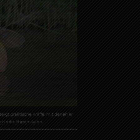
gt praktische Kniffe, mit denen er
etwas mitnehmen kann.