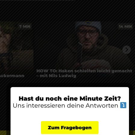
7 MIN
14 MIN
HOW TO: Haken schleifen leicht gemacht
 Ackermann
– mit Nils Ludwig
Hast du noch eine Minute Zeit?
Uns interessieren deine Antworten
Zum Fragebogen