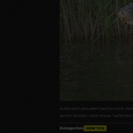
Außerdem plaudert Sascha noch über 
seinen Knoten noch etwas "verfeinert"
Kategorien:
HOW TO'S