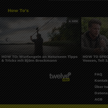
How To's
4 MIN
HOW TO: Wurfangeln an Naturseen Tipps
HOW TO SPECI
& Tricks mit Björn Brockmann
Voosen, Teil 3
FAQ
Kontak
Über tw
Datens
AGB
Impre