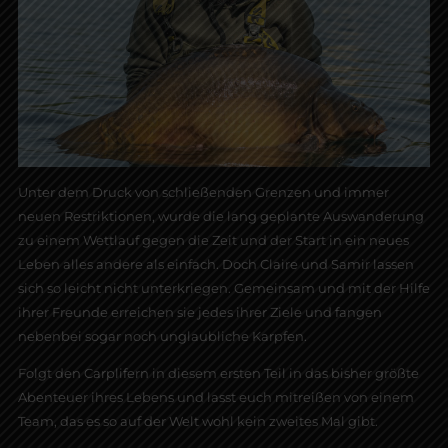
Unter dem Druck von schließenden Grenzen und immer
neuen Restriktionen, wurde die lang geplante Auswanderung
zu einem Wettlauf gegen die Zeit und der Start in ein neues
Leben alles andere als einfach. Doch Claire und Samir lassen
sich so leicht nicht unterkriegen. Gemeinsam und mit der Hilfe
ihrer Freunde erreichen sie jedes ihrer Ziele und fangen
nebenbei sogar noch unglaubliche Karpfen.
Folgt den Carplifern in diesem ersten Teil in das bisher größte
Abenteuer ihres Lebens und lasst euch mitreißen von einem
Team, das es so auf der Welt wohl kein zweites Mal gibt.