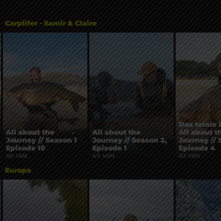
Carplifer - Samir & Claire
Das totale 
All about the
All about the
All about t
Journey // Season 1
Journey // Season 2,
Journey // 
Episode 10
Episode 1
Episode 4
50 MIN
47 MIN
62 MIN
Europa