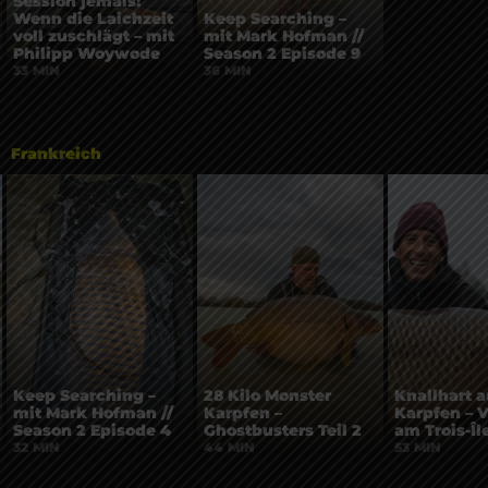
Session jemals!
Wenn die Laichzeit
Keep Searching –
voll zuschlägt – mit
mit Mark Hofman //
Philipp Woywode
Season 2 Episode 9
33 MIN
36 MIN
Frankreich
Keep Searching –
28 Kilo Monster
Knallhart a
mit Mark Hofman //
Karpfen –
Karpfen – 
Season 2 Episode 4
Ghostbusters Teil 2
am Trois-Îl
32 MIN
44 MIN
53 MIN