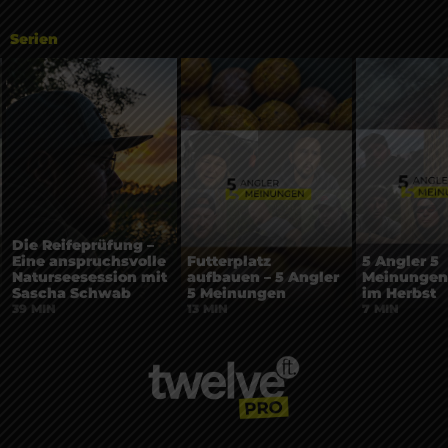
Serien
Die Reifeprüfung –
Eine anspruchsvolle
Futterplatz
5 Angler 5
Naturseesession mit
aufbauen – 5 Angler
Meinungen:
Sascha Schwab
5 Meinungen
im Herbst
39 MIN
13 MIN
7 MIN