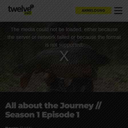
ANMELDUNG
This
The media could not be loaded, either because
is
a
the server or network failed or because the format
modal
window.
is not supported.
All about the Journey //
Season 1 Episode 1
Dauer:
33 MIN