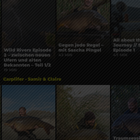
All about t
Gegen jede Regel –
Journey // 
Wild Rivers Episode
mit Sascha Pingel
Episode 1
2 – zwischen neuen
43 MIN
47 MIN
Ufern und alten
Bekannten – Teil 1/2
19 MIN
Carplifer - Samir & Claire
Traumsessi