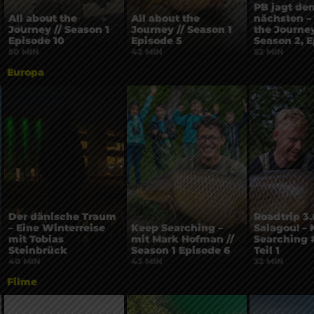
PB jagt de
All about the
All about the
nächsten – 
Journey // Season 1
Journey // Season 1
the Journey
Episode 10
Episode 5
Season 2, E
50 MIN
42 MIN
52 MIN
Europa
Der dänische Traum
Roadtrip 3.
– Eine Winterreise
Keep Searching –
Salagou! –
mit Tobias
mit Mark Hofman //
Searching 
Steinbrück
Season 1 Episode 6
Teil 1
40 MIN
43 MIN
32 MIN
Filme