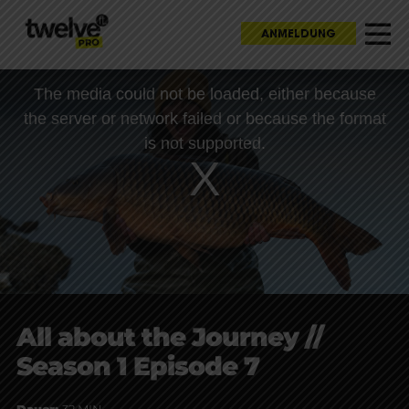
ANMELDUNG
This
The media could not be loaded, either because
is
a
the server or network failed or because the format
modal
window.
is not supported.
All about the Journey //
Season 1 Episode 7
Dauer:
32 MIN