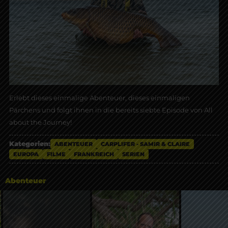
Erlebt dieses einmalige Abenteuer, dieses einmaligen
Pärchens und folgt ihnen in die bereits siebte Episode von All
about the Journey!
Kategorien:
ABENTEUER
CARPLIFER - SAMIR & CLAIRE
EUROPA
FILME
FRANKREICH
SERIEN
Abenteuer