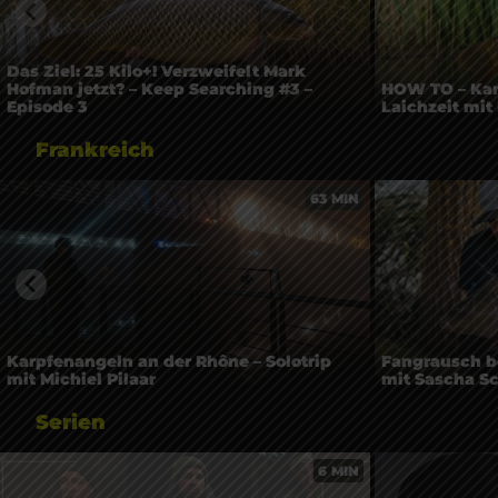
Das Ziel: 25 Kilo+! Verzweifelt Mark
Hofman jetzt? – Keep Searching #3 –
HOW TO – Kar
Episode 3
Laichzeit mit 
Frankreich
63 MIN
Karpfenangeln an der Rhône – Solotrip
Fangrausch b
mit Michiel Pilaar
mit Sascha 
Serien
6 MIN