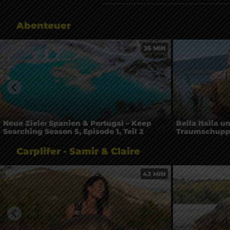
Abenteuer
35 MIN
Neue Ziele: Spanien & Portugal – Keep
Bella Italia 
Searching Season 5, Episode 1, Teil 2
Traumschuppi!
Carplifer - Samir & Claire
43 MIN