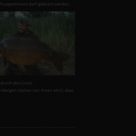
lusspremiere darf gefeiert werden.
 durch die Covid-
 Bergen. Keiner von ihnen ahnt, dass