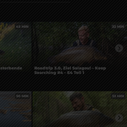
45 MIN
32 MIN
r sterbende
Roadtrip 3.0, Ziel Salagou! – Keep
Searching #4 – E4 Teil 1
50 MIN
33 MIN