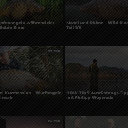
pfenangeln während der
Mosel und Rhône – Wild Rive
Robin Illner
Teil 1/2
37 MIN
ei Kurzsession – Wurfangeln
HOW TO: 7 Ausrüstungs-Tipp
Schwab
mit Philipp Woywode
24 MIN