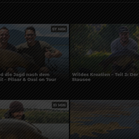
57 MIN
und die Jagd nach dem
Wildes Kroatien – Teil 2: De
 – Pilaar & Ossi on Tour
Stausee
51 MIN