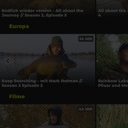
Endlich wieder vereint – All about the
All about the 
Journey // Season 2, Episode 5
4
Europa
24 MIN
Keep Searching – mit Mark Hofman //
Rainbow Lake
Season 2 Episode 2
Pilaar und Mes
Filme
44 MIN