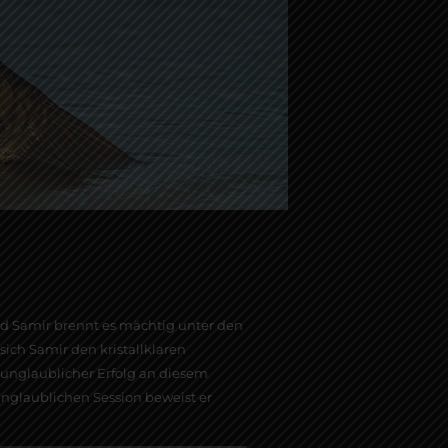
nd Samir brennt es mächtig unter den
ich Samir den kristallklaren
r unglaublicher Erfolg an diesem
 unglaublichen Session beweist er