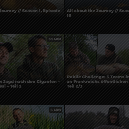
Journey // Season 1, Episode
All about the Journey // Sea
10
50 MIN
Public Challenge: 3 Teams 
: Jagd nach den Giganten –
an Frankreichs öffentlichen
si – Teil 2
Teil 2/3
6 MIN