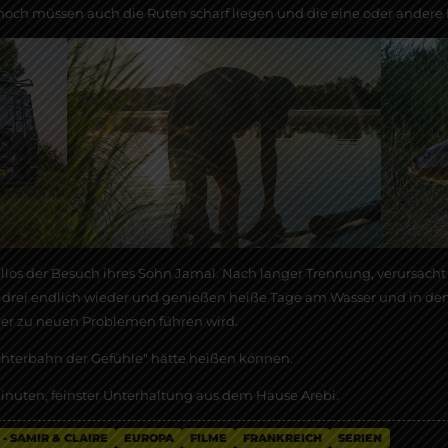
och müssen auch die Ruten scharf liegen und die eine oder andere F
ellos der Besuch ihres Sohn Jamal. Nach langer Trennung, verursacht
 drei endlich wieder und genießen heiße Tage am Wasser und in den
er zu neuen Problemen führen wird.
chterbahn der Gefühle" hätte heißen können.
inuten, feinster Unterhaltung aus dem Hause Arebi.
 - SAMIR & CLAIRE
EUROPA
FILME
FRANKREICH
SERIEN