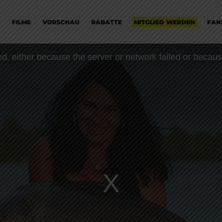
FILME
VORSCHAU
RABATTE
MITGLIED WERDEN
FAN
, either because the server or network failed or becaus