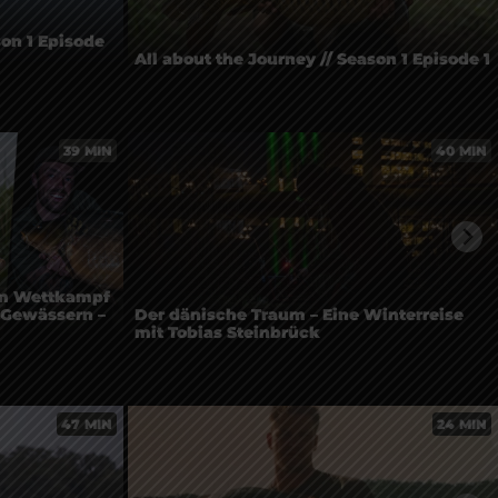
son 1 Episode
All about the Journey // Season 1 Episode 1
39 MIN
40 MIN
im Wettkampf
 Gewässern –
Der dänische Traum – Eine Winterreise
mit Tobias Steinbrück
47 MIN
24 MIN