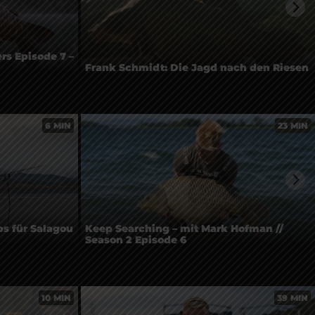
rs Episode 7 –
Frank Schmidt: Die Jagd nach den Riesen
6 MIN
23 MIN
s für Salagou
Keep Searching – mit Mark Hofman //
Season 2 Episode 6
10 MIN
39 MIN