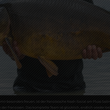
Samir besonders freuen, ist der französische Nash-Social am Fluss S
er Franzosen. Das komplette Team ist glücklich, endlich wieder b