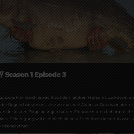
// Season 1 Episode 3
r Episode. Frankreich erwacht aus dem großen Frühjahrs Lockdown u
r der Gegend wieder unsicher zu machen! Als erstes Gewässer nimmt s
s in der letzten Folge beangelt hatten. Freunde hatten behauptet ih
ese Beleidigung will er einfach nicht auf sich sitzen lassen. In zwei
iv geknackt hat.