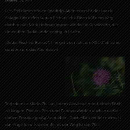
Das Ziel dieses neuen Roadtrip-Abenteuers ist der Lac du
Salagou im tiefen Süden Frankreichs. Doch auf dem Weg
dorthin hält Mark Hofman immer wieder an Gewässern, die
unter dem Radar anderer Angler laufen...
„Jeder Fisch ist Bonus!“, hier geht es nicht um XXL-Zielfische,
sondern um das Abenteuer!
Trotzdem ist Marks Ziel an jedem Gewässer mind. einen Fisch
zu fangen. Pleiten, Pech und Pannen werden auch in dieser
neuen Episode großgeschrieben. Doch Mark verliert niemals
das Auge für das wesentliche: der Weg ist das Ziel!