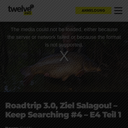
ANMELDUNG
This
The media could not be loaded, either because
is
a
the server or network failed or because the format
modal
window.
is not supported.
Roadtrip 3.0, Ziel Salagou! –
Keep Searching #4 – E4 Teil 1
Dauer:
32 MIN