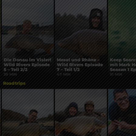
Die Donau im Visier!
Mosel und Rhône –
Keep Searc
Wild Rivers Episode
Wild Rivers Episode
mit Mark H
5 – Teil 2/2
7 – Teil 1/2
Season 1 E
39 MIN
47 MIN
51 MIN
Roadtrips