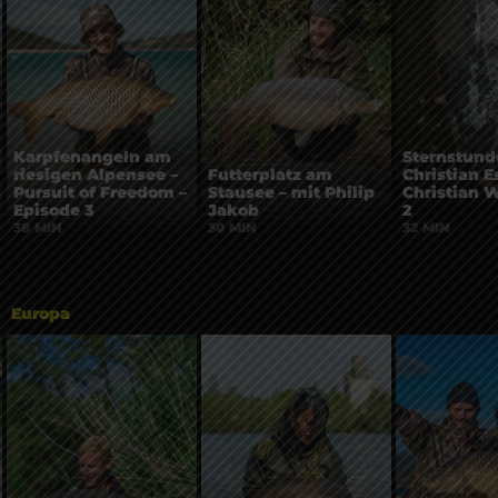
Karpfenangeln am
Sternstund
riesigen Alpensee –
Futterplatz am
Christian E
Pursuit of Freedom –
Stausee – mit Philip
Christian W
Episode 3
Jakob
2
38 MIN
30 MIN
32 MIN
Europa