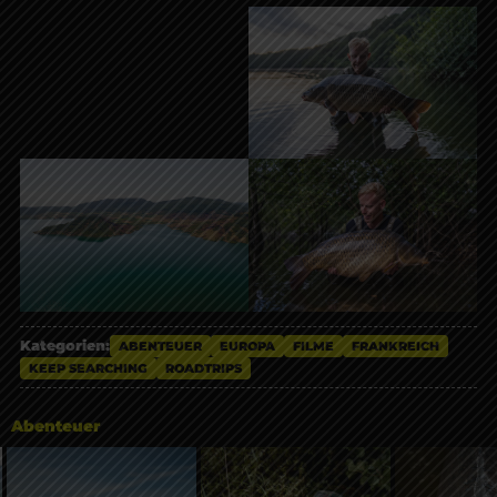
Kategorien:
ABENTEUER
EUROPA
FILME
FRANKREICH
KEEP SEARCHING
ROADTRIPS
Abenteuer