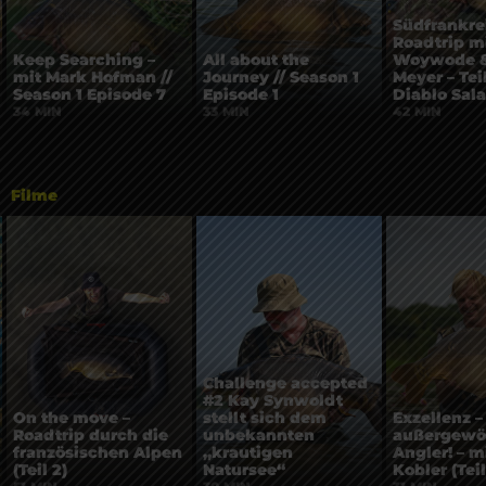
Südfrankre
Roadtrip mi
Keep Searching –
All about the
Woywode &
mit Mark Hofman //
Journey // Season 1
Meyer – Teil
Season 1 Episode 7
Episode 1
Diablo Sal
34 MIN
33 MIN
42 MIN
Filme
Challenge accepted
#2 Kay Synwoldt
On the move –
stellt sich dem
Exzellenz –
Roadtrip durch die
unbekannten
außergewö
französischen Alpen
„krautigen
Angler! – m
(Teil 2)
Natursee“
Kobler (Teil