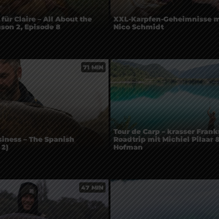
für Claire – All About the
XXL-Karpfen-Geheimnisse m
ason 2, Episode 8
Nico Schmidt
71 MIN
Tour de Carp – krasser Frank
iness – The Spanish
Roadtrip mit Michiel Pilaar 
 2)
Hofman
47 MIN