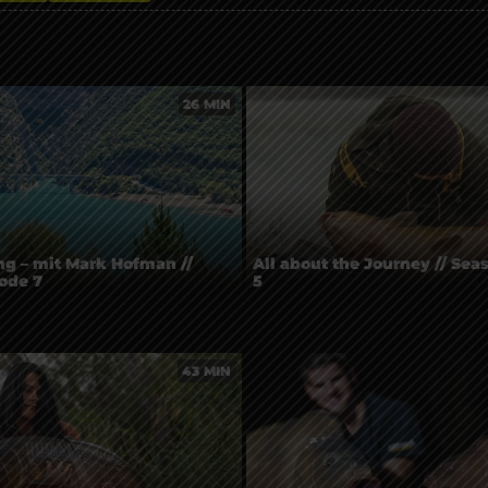
26 MIN
g – mit Mark Hofman //
All about the Journey // Sea
ode 7
5
43 MIN