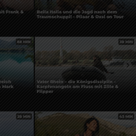
it Frank &
Bella Italia und die Jagd nach dem
Traumschuppi! – Pilaar & Ossi on Tour
88 MIN
38 MIN
reich
Vater Rhein – die Königsdisziplin –
& Mark
Karpfenangeln am Fluss mit Zille &
Flipper
28 MIN
43 MIN