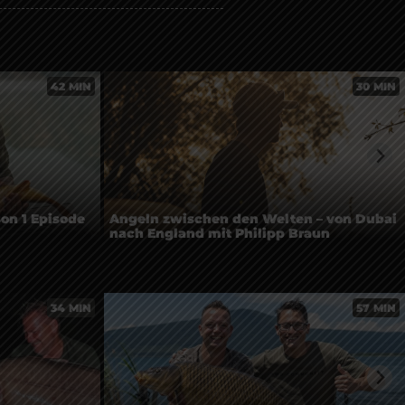
42 MIN
30 MIN
son 1 Episode
Angeln zwischen den Welten – von Dubai
nach England mit Philipp Braun
34 MIN
57 MIN