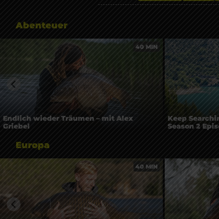
Abenteuer
40 MIN
Endlich wieder Träumen – mit Alex
Keep Searchin
Griebel
Season 2 Epis
Europa
40 MIN