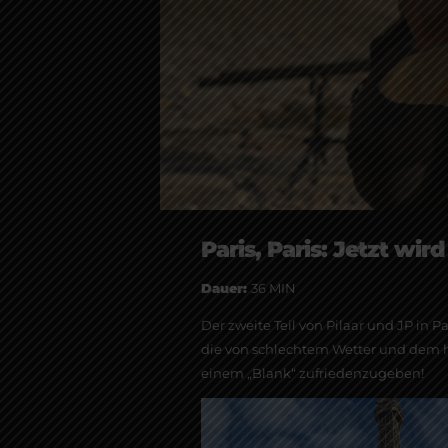
Paris, Paris: Jetzt wird 
Dauer:
36 MIN
Der zweite Teil von Pilaar und JP in P
die von schlechtem Wetter und dem he
einem „Blank“ zufriedenzugeben!