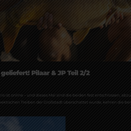
geliefert! Pilaar & JP Teil 2/2
aris ist online – und dieses Mal sind die beiden fest entschlossen, abz
ktischen Treiben der Großstadt überschattet wurde, kehren die beide