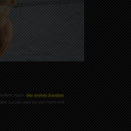
uliefern. Nach
der ersten Session
,
n zurück, weil sie sich nicht mit