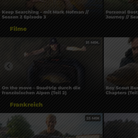
Keep Searching – mit Mark Hofman //
Personal Best 
Season 2 Episode 3
Journey // Se
Filme
51 MIN.
On the move – Roadtrip durch die
Boy Scout Bus
französischen Alpen (Teil 2)
Chapters (Teil
Frankreich
23 MIN